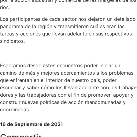
por la acción indus­trial y comer­cial de las márgenes de los
ríos.
Los parti­ci­pantes de cada sector nos dejaron un detallado
panorama de la región y trans­mi­tieron cuáles eran las
tareas y acciones que llevan adelante en sus respec­tivos
sindi­catos.
Esperamos desde estos encuen­tros poder iniciar un
camino de más y mejores acerca­mientos a los problemas
que enfrentan en el interior de nuestro país, poder
escuchar y saber cómo los llevan adelante con los traba­ja­
dores y las traba­ja­doras con el fin de promover, apoyar y
construir nuevas políticas de acción manco­mu­nadas y
coordi­nadas.
16 de Septiembre de 2021