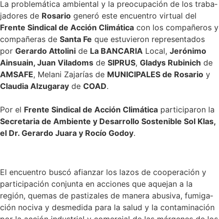
La proble­má­tica ambiental y la preocu­pa­ción de los traba­
ja­dores de
Rosario
generó este encuentro virtual del
Frente Sindical de Acción Climá­tica
con los compa­ñeros y
compa­ñeras de
Santa Fe
que estuvieron repre­sen­tados
por
Gerardo Attolini
de
La BANCARIA
Local,
Jerónimo
Ainsuain, Juan Viladoms
de
SIPRUS
,
Gladys Rubinich
de
AMSAFE
, Melani Zajarías de
MUNICIPALES de Rosario
y
Claudia Alzugaray
de
COAD
.
Por el
Frente Sindical de Acción Climá­tica
parti­ci­paron la
Secre­taria de Ambiente y Desarrollo Soste­nible Sol Klas,
el Dr. Gerardo Juara y Rocío Godoy
.
El encuentro buscó afianzar los lazos de coope­ra­ción y
parti­ci­pa­ción conjunta en acciones que aquejan a la
región, quemas de pasti­zales de manera abusiva, fumiga­
ción nociva y desme­dida para la salud y la conta­mi­na­ción